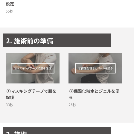
設定
55秒
2. 施術前の準備
 ①マスキングテープで肌を
 ②保湿化粧水とジェルを塗
保護
33秒
26秒