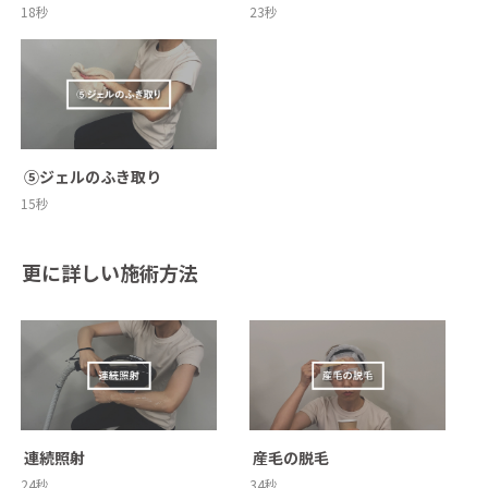
18秒
23秒
 ⑤ジェルのふき取り
15秒
更に詳しい施術方法
 連続照射
 産毛の脱毛
24秒
34秒