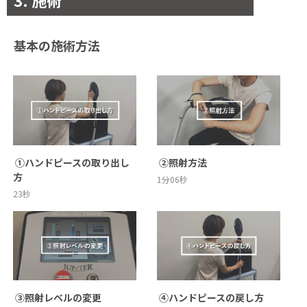
3. 施術
基本の施術方法
 ①ハンドピースの取り出し
 ②照射方法
方
1分06秒
23秒
 ③照射レベルの変更
 ④ハンドピースの戻し方